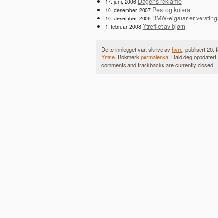
Dagens reklame
17. juni, 2006
Pest og kolera
10. desember, 2007
BMW-eigarar er versting
10. desember, 2008
Ytrefilet av bjørn
1. februar, 2008
Dette innlegget vart skrive av
hvrd
, publisert
20. 
Ymse
. Bokmerk
permalenka
. Hald deg oppdater
comments and trackbacks are currently closed.