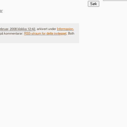
ar
februar, 2008 klokka 12:42
, arkivert under
Informasjon
,
t på kommentarar:
RSS-straum for dette innlegget
. Both