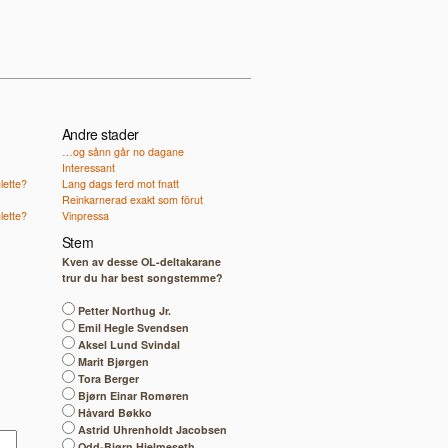
Andre stader
…og sånn går no dagane
Interessant
lette?
Lang dags ferd mot fnatt
Reinkarnerad exakt som förut
lette?
Vinpressa
Stem
Kven av desse OL-deltakarane
trur du har best songstemme?
Petter Northug Jr.
Emil Hegle Svendsen
Aksel Lund Svindal
Marit Bjørgen
Tora Berger
Bjørn Einar Romøren
Håvard Bøkko
Astrid Uhrenholdt Jacobsen
Odd-Bjørn Hjelmeseth