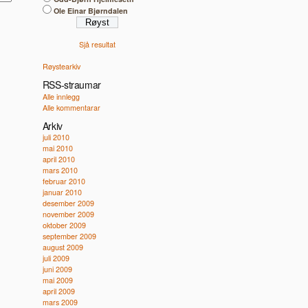
Ole Einar Bjørndalen
Sjå resultat
Røystearkiv
RSS-straumar
Alle innlegg
Alle kommentarar
Arkiv
juli 2010
mai 2010
april 2010
mars 2010
februar 2010
januar 2010
desember 2009
november 2009
oktober 2009
september 2009
august 2009
juli 2009
juni 2009
mai 2009
april 2009
mars 2009