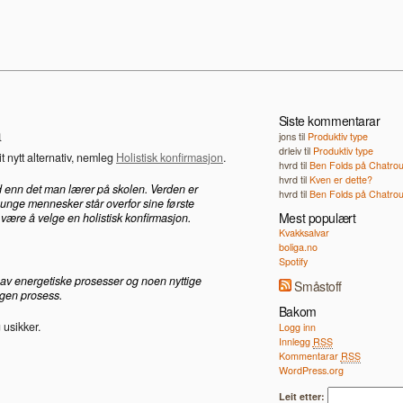
Siste kommentarar
n
jons
til
Produktiv type
drleiv
til
Produktiv type
t nytt alternativ, nemleg
Holistisk konfirmasjon
.
hvrd
til
Ben Folds på Chatrou
hvrd
til
Kven er dette?
 enn det man lærer på skolen. Verden er
hvrd
til
Ben Folds på Chatrou
unge mennesker står overfor sine første
Mest populært
 være å velge en holistisk konfirmasjon.
Kvakksalvar
boliga.no
Spotify
 av energetiske prosesser og noen nyttige
Småstoff
egen prosess.
Bakom
 usikker.
Logg inn
Innlegg
RSS
Kommentarar
RSS
WordPress.org
Leit etter: