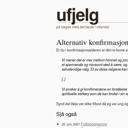
ufjelg
på høgde med det beste i utlandet
Alternativ konfirmasjo
Er du i konfirmasjonsalderen er det no kome ei
Vi mener det er mer mellom himmel og jord
et spennende og morsomt sted å være, og 
selvstendige valg. Et av disse valgene kan
[..]
Vi ønsker å gi konfirmantene en forståelse
spirituelle verktøy som de kan bruke i sin 
Synd det ikkje var slike tilbod då eg var ung og
Sjå også
Folkeopplysning
26. juni, 2007